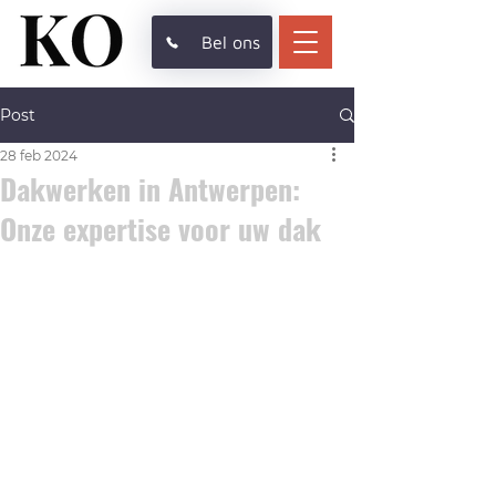
Bel ons
Post
28 feb 2024
Dakwerken in Antwerpen:
Onze expertise voor uw dak